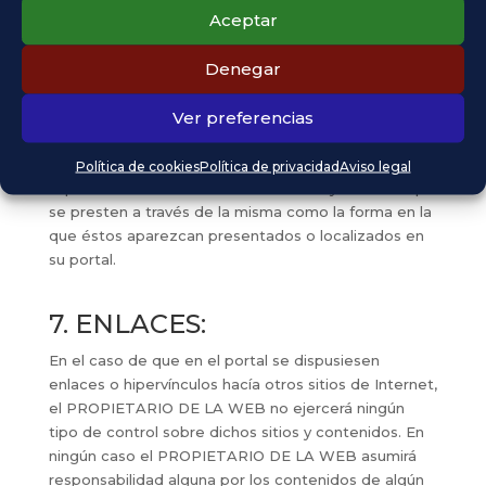
necesarias para evitarlo.
Aceptar
Denegar
6. MODIFICACIONES:
Ver preferencias
El PROPIETARIO DE LA WEB se reserva el derecho
de efectuar sin previo aviso las modificaciones que
considere oportunas en su portal, pudiendo cambiar,
Política de cookies
Política de privacidad
Aviso legal
suprimir o añadir tanto los contenidos y servicios que
se presten a través de la misma como la forma en la
que éstos aparezcan presentados o localizados en
su portal.
7. ENLACES:
En el caso de que en el portal se dispusiesen
enlaces o hipervínculos hacía otros sitios de Internet,
el PROPIETARIO DE LA WEB no ejercerá ningún
tipo de control sobre dichos sitios y contenidos. En
ningún caso el PROPIETARIO DE LA WEB asumirá
responsabilidad alguna por los contenidos de algún