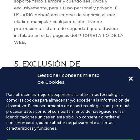
soporte físico siempre y cuando sea, única y
exclusivamente, para su uso personal y privado. El
USUARIO deberá abstenerse de suprimir, alterar,
eludir o manipular cualquier dispositivo de
protección o sistema de seguridad que estuviera
instalado en el las páginas del PROPIETARIO DE LA
WEB.
5. EXCLUSIÓN DE
GARANTÍAS Y
Gestionar consentimiento
RESPONSABILIDAD:
de Cookies
El PROPIETARIO DE LA WEB no se hace
Para ofrecer las mejores experiencias, utilizamos tecnologías
responsable, en ningún caso, de los daños y
como las cookies para almacenar y/o acceder a la información del
perjuicios de cualquier naturaleza que pudieran
dispositivo. El consentimiento de estas tecnologías nos permitirá
ocasionar, a título enunciativo: errores u omisiones
procesar datos como el comportamiento de navegación o las
identificaciones únicas en este sitio. No consentir o retirar el
en los contenidos, falta de disponibilidad del portal o
consentimiento, puede afectar negativamente a ciertas
la transmisión de virus o programas maliciosos o
características y funciones.
lesivos en los contenidos, a pesar de haber
adoptado todas las medidas tecnológicas