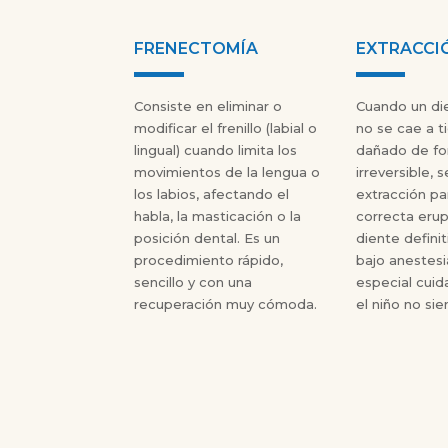
FRENECTOMÍA
EXTRACCI
Consiste en eliminar o
Cuando un di
modificar el frenillo (labial o
no se cae a 
lingual) cuando limita los
dañado de f
movimientos de la lengua o
irreversible, s
los labios, afectando el
extracción par
habla, la masticación o la
correcta erup
posición dental. Es un
diente definit
procedimiento rápido,
bajo anestesi
sencillo y con una
especial cuid
recuperación muy cómoda.
el niño no sie