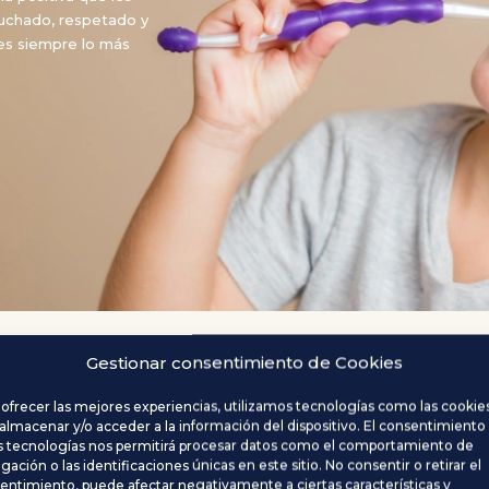
cuchado, respetado y
es siempre lo más
Gestionar consentimiento de Cookies
 ofrecer las mejores experiencias, utilizamos tecnologías como las cookie
 almacenar y/o acceder a la información del dispositivo. El consentimiento
s tecnologías nos permitirá procesar datos como el comportamiento de
OS DE ODONTOPEDIATRÍA EN EL PUERTO DE 
gación o las identificaciones únicas en este sitio. No consentir o retirar el
entimiento, puede afectar negativamente a ciertas características y