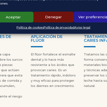
 cuidados, grandes
iones.
Aceptar
Denegar
Ver preferenci
Política de cookies
Política de privacidad
Aviso legal
ES DE
APLICACIÓN DE
TRATAMIE
FLÚOR
CARIES INF
a capa
El flúor fortalece el esmalte
Tratamos las 
bre los surcos
dental y lo hace más
forma conserv
as piezas
resistente a los ácidos que
materiales bi
a que actúen
provocan caries. Es un
y técnicas ada
rera que evita
tratamiento rápido, indoloro
preservar los 
s de comida y
y muy eficaz para proteger
leche hasta s
acumulen,
los dientes en crecimiento.
natural.
mente el riesgo