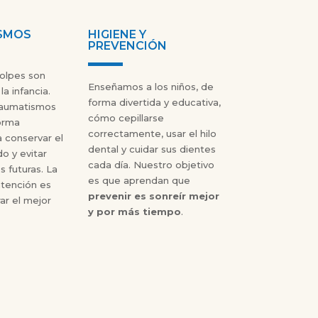
SMOS
HIGIENE Y
PREVENCIÓN
golpes son
Enseñamos a los niños, de
a infancia.
forma divertida y educativa,
aumatismos
cómo cepillarse
orma
correctamente, usar el hilo
 conservar el
dental y cuidar sus dientes
o y evitar
cada día. Nuestro objetivo
 futuras. La
es que aprendan que
atención es
prevenir es sonreír mejor
rar el mejor
y por más tiempo
.