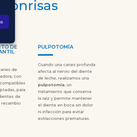
 sonrisas
as
NTO DE
PULPOTOMÍA
ANTIL
Cuando una caries profunda
caries de
afecta al nervio del diente
adora, con
de leche, realizamos una
ocompatibles
pulpotomía
, un
ptadas, para
tratamiento que conserva
dientes de
la raíz y permite mantener
u recambio
el diente en boca sin dolor
ni infección para evitar
extracciones prematuras.