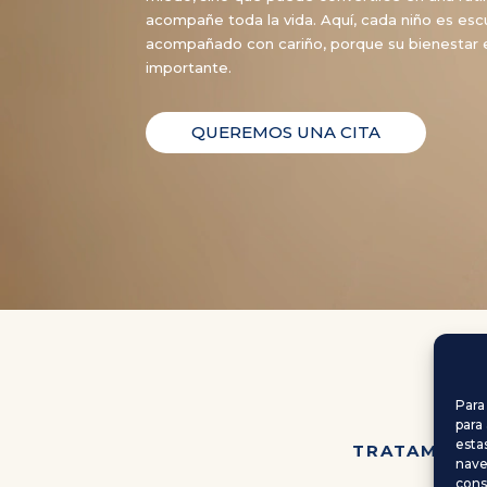
acompañe toda la vida. Aquí, cada niño es es
acompañado con cariño, porque su bienestar 
importante.
QUEREMOS UNA CITA
Para
para
esta
TRATAMIENT
nave
cons