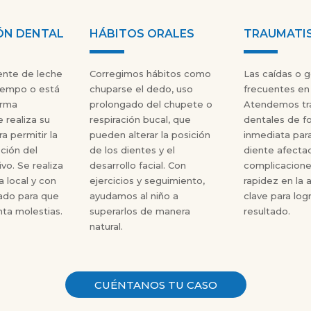
ÓN DENTAL
HÁBITOS ORALES
TRAUMATI
ente de leche
Corregimos hábitos como
Las caídas o 
tiempo o está
chuparse el dedo, uso
frecuentes en l
orma
prolongado del chupete o
Atendemos tr
e realiza su
respiración bucal, que
dentales de f
a permitir la
pueden alterar la posición
inmediata para
ción del
de los dientes y el
diente afectad
ivo. Se realiza
desarrollo facial. Con
complicaciones
a local y con
ejercicios y seguimiento,
rapidez en la 
ado para que
ayudamos al niño a
clave para log
nta molestias.
superarlos de manera
resultado.
natural.
CUÉNTANOS TU CASO