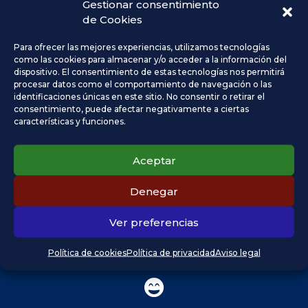
Gestionar consentimiento
visibles.
de Cookies
Requieren una mínima preparación dental.
Para ofrecer las mejores experiencias, utilizamos tecnologías
como las cookies para almacenar y/o acceder a la información del
dispositivo. El consentimiento de estas tecnologías nos permitirá
procesar datos como el comportamiento de navegación o las
identificaciones únicas en este sitio. No consentir o retirar el
consentimiento, puede afectar negativamente a ciertas
características y funciones.
¿Cómo se colocan las
Aceptar
carillas dentales?
Denegar
ASÍ TRABAJAMOS EN CLÍNICA DENTAL
CARACOLA
Ver preferencias
Política de cookies
Política de privacidad
Aviso legal
