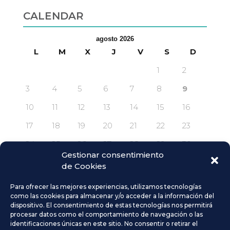
CALENDAR
agosto 2026
L
M
X
J
V
S
D
1
2
3
4
5
6
7
8
9
10
11
12
13
14
15
16
17
18
19
20
21
22
23
24
25
26
27
28
29
30
Gestionar consentimiento
31
de Cookies
« Abr
Para ofrecer las mejores experiencias, utilizamos tecnologías
como las cookies para almacenar y/o acceder a la información del
dispositivo. El consentimiento de estas tecnologías nos permitirá
COMENTARIOS RECIENTES
procesar datos como el comportamiento de navegación o las
identificaciones únicas en este sitio. No consentir o retirar el