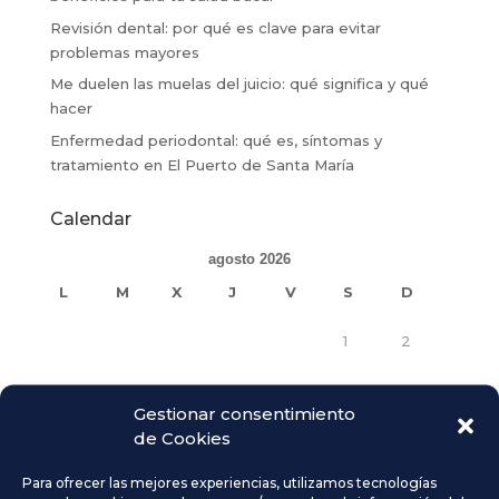
Revisión dental: por qué es clave para evitar
problemas mayores
Me duelen las muelas del juicio: qué significa y qué
hacer
Enfermedad periodontal: qué es, síntomas y
tratamiento en El Puerto de Santa María
Calendar
agosto 2026
L
M
X
J
V
S
D
1
2
3
4
5
6
7
8
9
Gestionar consentimiento
de Cookies
10
11
12
13
14
15
16
Para ofrecer las mejores experiencias, utilizamos tecnologías
17
18
19
20
21
22
23