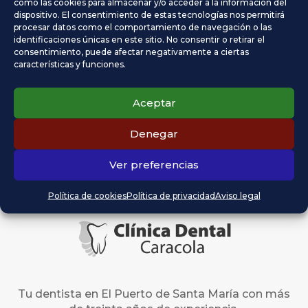
como las cookies para almacenar y/o acceder a la información del
dispositivo. El consentimiento de estas tecnologías nos permitirá
24
25
26
27
28
29
30
procesar datos como el comportamiento de navegación o las
identificaciones únicas en este sitio. No consentir o retirar el
consentimiento, puede afectar negativamente a ciertas
31
características y funciones.
« Abr
Aceptar
Comentarios recientes
Denegar
Ver preferencias
Política de cookies
Política de privacidad
Aviso legal
Tu dentista en El Puerto de Santa María con más