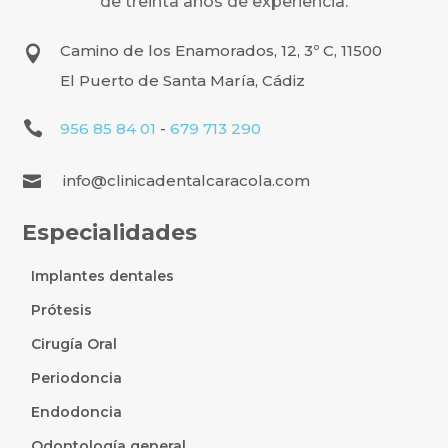
de treinta años de experiencia.
Camino de los Enamorados, 12, 3º C, 11500

El Puerto de Santa María, Cádiz

956 85 84 01
-
679 713 290
info@clinicadentalcaracola.com

Especialidades
Implantes dentales
Prótesis
Cirugía Oral
Periodoncia
Endodoncia
Odontología general