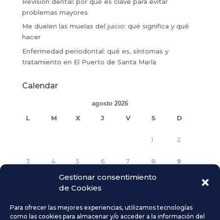
Revisión dental: por qué es clave para evitar
problemas mayores
Me duelen las muelas del juicio: qué significa y qué
hacer
Enfermedad periodontal: qué es, síntomas y
tratamiento en El Puerto de Santa María
Calendar
agosto 2026
L
M
X
J
V
S
D
1
2
3
4
5
6
7
8
9
Gestionar consentimiento
10
11
12
13
14
15
16
de Cookies
17
18
19
20
21
22
23
Para ofrecer las mejores experiencias, utilizamos tecnologías
como las cookies para almacenar y/o acceder a la información del