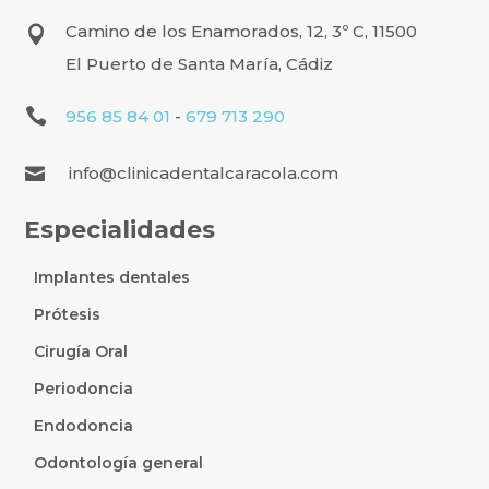
Camino de los Enamorados, 12, 3º C, 11500

El Puerto de Santa María, Cádiz

956 85 84 01
-
679 713 290
info@clinicadentalcaracola.com

Especialidades
Implantes dentales
Prótesis
Cirugía Oral
Periodoncia
Endodoncia
Odontología general